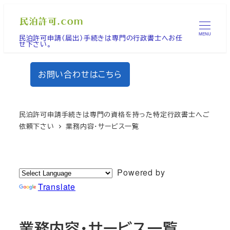
メ
イ
MENU
民泊許可申請（届出）手続きは専門の行政書士へお任
ン
せ下さい。
コ
ン
お問い合わせはこちら
テ
ン
ツ
民泊許可申請手続きは専門の資格を持った特定行政書士へご
へ
依頼下さい
業務内容・サービス一覧
移
動
Powered by
Translate
業務内容・サービス一覧