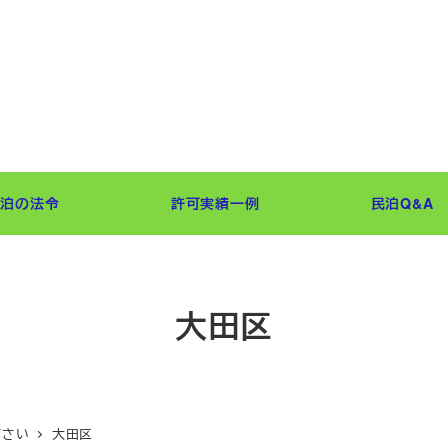
民泊の法令
許可実績一例
民泊Q&A
大田区
下さい
大田区