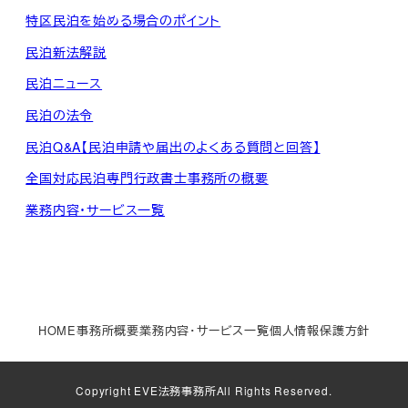
特区民泊を始める場合のポイント
民泊新法解説
民泊ニュース
民泊の法令
民泊Q&A【民泊申請や届出のよくある質問と回答】
全国対応民泊専門行政書士事務所の概要
業務内容・サービス一覧
HOME
事務所概要
業務内容・サービス一覧
個人情報保護方針
Copyright
EVE法務事務所
All Rights Reserved.