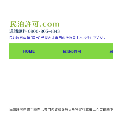
メ
イ
ン
コ
ン
民泊許可申請（届出）手続きは専門の行政書士へお任せ下さい。
テ
ン
HOME
民泊の許可
ツ
へ
移
動
民泊許可申請手続きは専門の資格を持った特定行政書士へご依頼