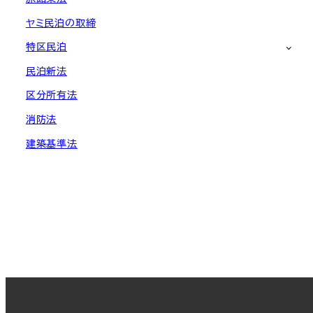
ヤミ民泊の取締
特区民泊
民泊新法
区分所有法
消防法
建築基準法