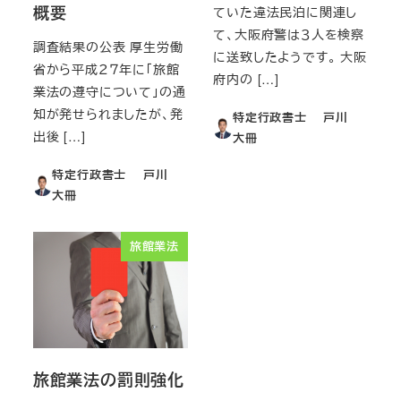
概要
ていた違法民泊に関連し
て、大阪府警は３人を検察
調査結果の公表 厚生労働
に送致したようです。 大阪
省から平成２７年に「旅館
府内の […]
業法の遵守について」の通
知が発せられましたが、発
特定行政書士 戸川
出後 […]
大冊
特定行政書士 戸川
大冊
旅館業法
旅館業法の罰則強化