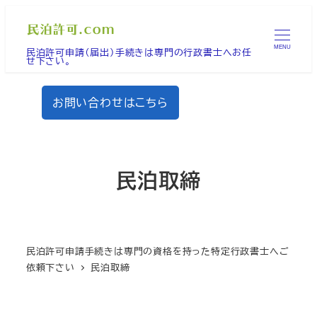
メ
イ
MENU
民泊許可申請（届出）手続きは専門の行政書士へお任
ン
せ下さい。
コ
ン
お問い合わせはこちら
テ
ン
ツ
へ
民泊取締
移
動
民泊許可申請手続きは専門の資格を持った特定行政書士へご
依頼下さい
民泊取締