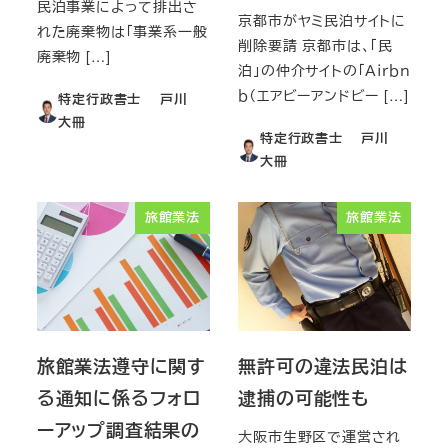
民泊事業によって排出さ
京都市がヤミ民泊サイトに
れた廃棄物は「事業系一般
削除要請 京都市は、「民
廃棄物 […]
泊」の仲介サイトの「Ａｉｒｂｎ
ｂ（エアビーアンドビー […]
特定行政書士 戸川
大冊
特定行政書士 戸川
大冊
旅館業法
旅館業法
旅館業法遵守に関す
無許可の違法民泊は
る通知に係るフォロ
逮捕の可能性も
ーアップ調査結果の
大阪市生野区で運営され