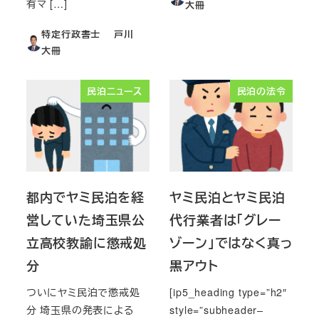
有マ […]
大冊
特定行政書士 戸川
大冊
民泊ニュース
民泊の法令
都内でヤミ民泊を経
ヤミ民泊とヤミ民泊
営していた埼玉県公
代行業者は「グレー
立高校教諭に懲戒処
ゾーン」ではなく真っ
分
黒アウト
ついにヤミ民泊で懲戒処
[ip5_heading type=”h2″
分 埼玉県の発表による
style=”subheader–