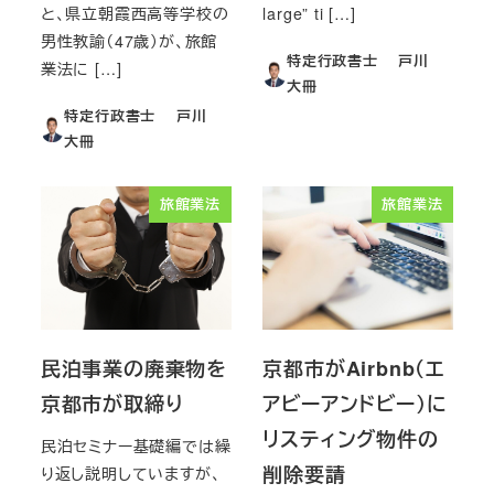
と、県立朝霞西高等学校の
large” ti […]
男性教諭（47歳）が、旅館
特定行政書士 戸川
業法に […]
大冊
特定行政書士 戸川
大冊
旅館業法
旅館業法
民泊事業の廃棄物を
京都市がAirbnb（エ
京都市が取締り
アビーアンドビー）に
リスティング物件の
民泊セミナー基礎編では繰
削除要請
り返し説明していますが、