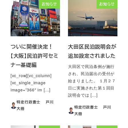
お知らせ
お知らせ
ついに開催決定！
大田区民泊説明会が
【大阪】民泊許可セミ
追加設定されました
ナー基礎編
大田区で民泊条例が施行
され、民泊届出の受付が
[vc_row][vc_column]
始まりました。 １月２７
[vc_single_image
日に実施された第１回目
image=”366″ im […]
説明会では […]
特定行政書士 戸川
特定行政書士 戸川
大冊
大冊