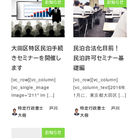
お知らせ
お知らせ
大田区特区民泊手続
民泊合法化目前！
きセミナーを開催し
民泊許可セミナー基
ます
礎編
[vc_row][vc_column]
[vc_row][vc_column]
[vc_single_image
[vc_column_text]2016年
image=”211″ im […]
1月に、東京都大田区 […]
特定行政書士 戸川
特定行政書士 戸川
大冊
大冊
お知らせ