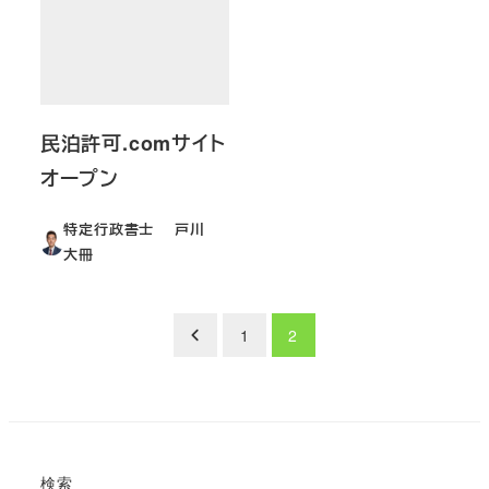
民泊許可.comサイト
オープン
特定行政書士 戸川
大冊
投
1
2
稿
の
ペ
検索