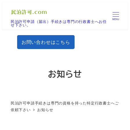
メ
イ
MENU
民泊許可申請（届出）手続きは専門の行政書士へお任
ン
せ下さい。
コ
ン
お問い合わせはこちら
テ
ン
ツ
へ
お知らせ
移
動
民泊許可申請手続きは専門の資格を持った特定行政書士へご
依頼下さい
お知らせ