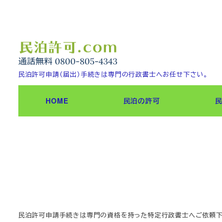
メ
イ
ン
コ
ン
民泊許可申請（届出）手続きは専門の行政書士へお任せ下さい。
テ
ン
HOME
民泊の許可
ツ
へ
移
動
民泊許可申請手続きは専門の資格を持った特定行政書士へご依頼