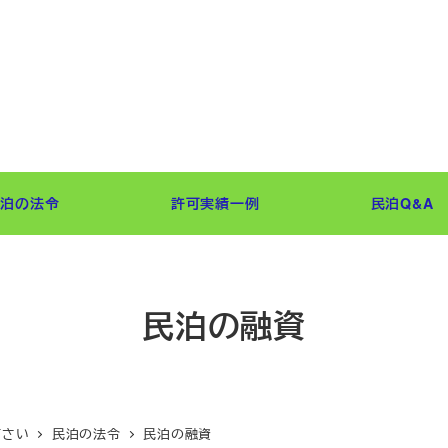
民泊の法令
許可実績一例
民泊Q&A
民泊の融資
下さい
民泊の法令
民泊の融資