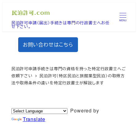
メ
イ
MENU
民泊許可申請（届出）手続きは専門の行政書士へお任
ン
せ下さい。
コ
ン
お問い合わせはこちら
テ
ン
ツ
民泊許可申請手続きは専門の資格を持った特定行政書士へご
へ
依頼下さい
民泊許可（特区民泊と旅館業型民泊）の取得方
法や取得条件の違いを特定行政書士が解説します
移
動
Powered by
Translate