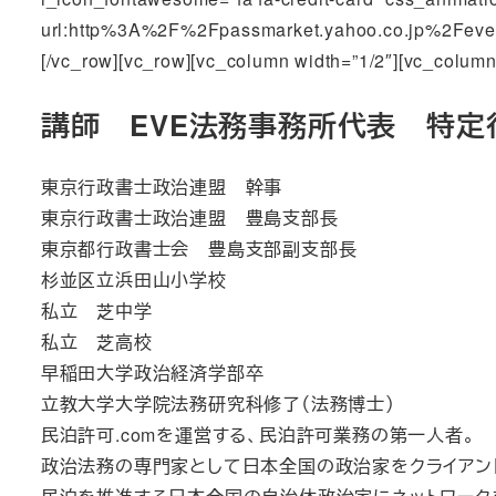
url:http%3A%2F%2Fpassmarket.yahoo.co.jp%2Fevent
[/vc_row][vc_row][vc_column width=”1/2″][vc_column
講師 EVE法務事務所代表 特
東京行政書士政治連盟 幹事
東京行政書士政治連盟 豊島支部長
東京都行政書士会 豊島支部副支部長
杉並区立浜田山小学校
私立 芝中学
私立 芝高校
早稲田大学政治経済学部卒
立教大学大学院法務研究科修了（法務博士）
民泊許可.comを運営する、民泊許可業務の第一人者。
政治法務の専門家として日本全国の政治家をクライアン