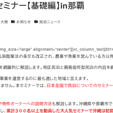
ミナー【基礎編】in那覇
カテゴリー
カテゴリー
川大冊
お知らせ
民泊ニュース
=”781″ img_size=”large” alignment=”center”][vc
る旅館業法の条文も改正され、農業や漁業を営んでいる方以
を網羅的に解説します。特区民泊と簡易宿所型民泊の内容を
事業を運営するのに最も適した地域と言えます。
ません。本セミナーでは、
日本全国で民泊についてのセミナ
や物件オーナーへの説明方法
も解説します。沖縄県や那覇市
し、
累計３００名以上を動員した大人気セミナーで沖縄は初