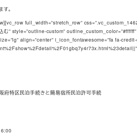
ます。
row][vc_row full_width=”stretch_row” css=”.vc_custom_1
” style=”outline-custom” outline_custom_color=”#ffffff
size=”lg” align=”center” i_icon_fontawesome=”fa fa-credit
%2Fshow%2Fdetail%2F01gbq7y4r73x.html%23detail||” add
大阪府特区民泊手続きと簡易宿所民泊許可手続
6:00