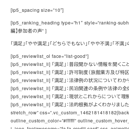
[ip5_spacing size=”10″]
[ip5_ranking_heading type=”h1″ style=”ranking-
編】参加者の声” ]
「満足」「やや満足」「どちらでもない」「やや不満」「不
[ip5_reviewlist_ol face=”list-good”]
[ip5_reviewlist_li] 「満足」：普段聞かない情報を聞くことがで
[ip5_reviewlist_li] 「満足」：許可制度（旅館業方及び特区）
[ip5_reviewlist_li] 「満足」：法律例の状況についてわかり
[ip5_reviewlist_li] 「満足」：民泊関連の条例や法律の全体
[ip5_reviewlist_li] 「満足」：現状とこれからについて理解できた
[ip5_reviewlist_li] 「満足」：法的根拠がよくわかりました。 [/ip5_r
stretch_row” css=”.vc_custom_1462181418182{back
outline_custom_color=”#ffffff” outline_custom_hover
i_icon_fontawesome=”fa fa-credit-card” css_animati