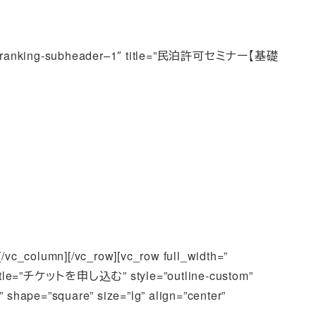
mber=”ranking-subheader–1″ title=”民泊許可セミナー【基礎
c_column][/vc_row][vc_row full_width=”
n title=”チケットを申し込む” style=”outline-custom”
” shape=”square” size=”lg” align=”center”