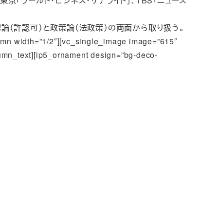
「ワールド・ビジネス・サテライト」、TBS「ニュース
論（許認可）と政策論（法政策）の両面から取り扱う。
=”1/2″][vc_single_image image=”615″
lumn_text][ip5_ornament design=”bg-deco-