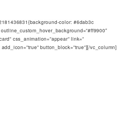
462181436831{background-color: #6dab3c
” outline_custom_hover_background=”#ff9900″
-card” css_animation=”appear” link=”
_icon=”true” button_block=”true”][/vc_column]