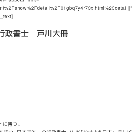
%2Fshow%2Fdetail%2F01gbq7y4r73x.html%23detail||” add
_text]
定行政書士 戸川大冊
トに持つ。