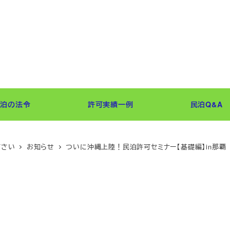
民泊の法令
許可実績一例
民泊Q&A
下さい
お知らせ
ついに沖縄上陸！民泊許可セミナー【基礎編】in那覇