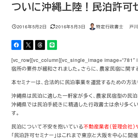
ついに沖縄上陸！民泊許可セ
2016年5月2日
2016年5月3日
特定行政書士 戸
投稿日
更新日
著
者
[vc_row][vc_column][vc_single_image image
宿所の要件が緩和されました。さらに、農家民宿に関す
本セミナーは、合法的に民泊事業を運営するための方法
沖縄県は民泊に適した一軒家が多く、農家民宿型の民泊
沖縄県では民泊手続きに精通した行政書士は余り多くい
す。
民泊について不安を抱いている
不動産業者（管理会社）
「民泊許可セミナー」はこれまで東京と大阪を中心に開催