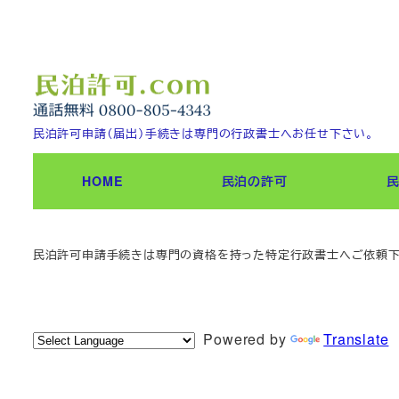
メ
イ
ン
コ
ン
民泊許可申請（届出）手続きは専門の行政書士へお任せ下さい。
テ
ン
HOME
民泊の許可
ツ
へ
移
民泊許可申請手続きは専門の資格を持った特定行政書士へご依頼
動
Powered by
Translate