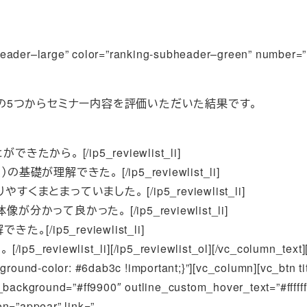
subheader–large” color=”ranking-subheader–green” nu
満」の5つからセミナー内容を評価いただいた結果です。
きたから。 [/ip5_reviewlist_li]
の基礎が理解できた。 [/ip5_reviewlist_li]
やすくまとまっていました。 [/ip5_reviewlist_li]
像が分かって良かった。 [/ip5_reviewlist_li]
。[/ip5_reviewlist_li]
eviewlist_li][/ip5_reviewlist_ol][/vc_column_text][/v
ground-color: #6dab3c !important;}”][vc_column][vc_bt
_background=”#ff9900″ outline_custom_hover_text=”#ffffff
on=”appear” link=”