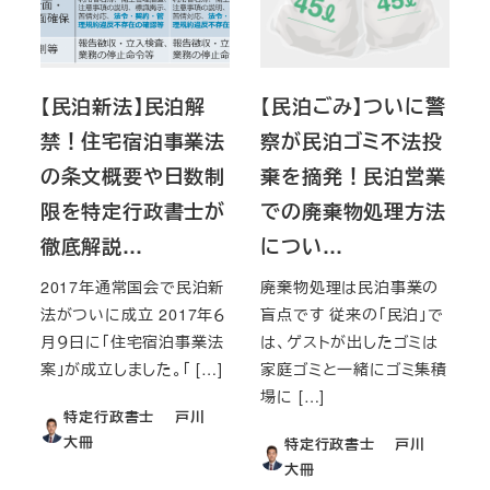
【民泊新法】民泊解
【民泊ごみ】ついに警
禁！住宅宿泊事業法
察が民泊ゴミ不法投
の条文概要や日数制
棄を摘発！民泊営業
限を特定行政書士が
での廃棄物処理方法
徹底解説…
につい…
2017年通常国会で民泊新
廃棄物処理は民泊事業の
法がついに成立 2017年６
盲点です 従来の「民泊」で
月９日に「住宅宿泊事業法
は、ゲストが出したゴミは
案」が成立しました。「 […]
家庭ゴミと一緒にゴミ集積
場に […]
特定行政書士 戸川
大冊
特定行政書士 戸川
大冊