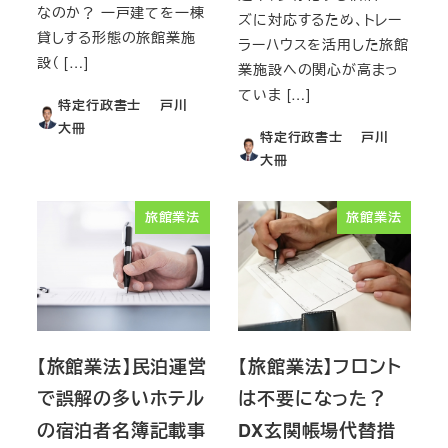
なのか？ 一戸建てを一棟
ズに対応するため、トレー
貸しする形態の旅館業施
ラーハウスを活用した旅館
設（ […]
業施設への関心が高まっ
ていま […]
特定行政書士 戸川
大冊
特定行政書士 戸川
大冊
旅館業法
旅館業法
【旅館業法】民泊運営
【旅館業法】フロント
で誤解の多いホテル
は不要になった？
の宿泊者名簿記載事
DX玄関帳場代替措