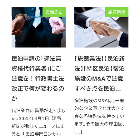
お知らせ
旅館業法
民泊申請の「違法無
【旅館業法】【民泊新
資格代行業者」にご
法】【特区民泊】宿泊
注意を！行政書士法
施設のM&Aで注意
改正で何が変わるの
すべき点を民泊…
か
宿泊施設のM&Aは、一般
的な企業買収とは大きく
民泊業界に衝撃が走りまし
異なる特殊性を持ってい
た。2025年8月1日、読売
ます。その最大の理由は、
新聞が報じたニュースによ
[…]
ると、「民泊専門コンサル