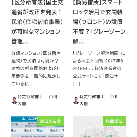
【区分所有法】国土交
【簡易宿所】スマート
通省が改正を発表！
ロック活用で玄関帳
民泊（住宅宿泊事業）
場（フロント）の設置
が可能なマンション
不要？「グレーゾーン
管理…
解…
分譲マンション（区分所有
「グレーゾーン解消制度」に
建物）で民泊は可能か？
よる照会と回答 2017年8
建物の所有関係および利
月16日に、経済産業省の
用関係を一般的に規定し
公式サイトにて「民泊サ
ている私 […]
[…]
特定行政書士 戸川
特定行政書士 戸川
大冊
大冊
民泊の法令
旅館業法