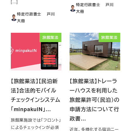
[…]
特定行政書士 戸川
大冊
特定行政書士 戸川
大冊
旅館業法
旅館業法
【旅館業法】【民泊新
【旅館業法】トレーラ
法】合法的モバイル
ーハウスを利用した
チェックインシステム
旅館業許可（民泊）の
「minpakuIN」…
申請方法について行
政書…
旅館業施設では「フロント」
によるチェックインが必須
近年、多様化する宿泊ニー