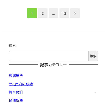
投
1
2
…
12
稿
の
ペ
検索
ー
検索
ジ
記事カテゴリー
送
旅館業法
り
ヤミ民泊の取締
特区民泊
民泊新法