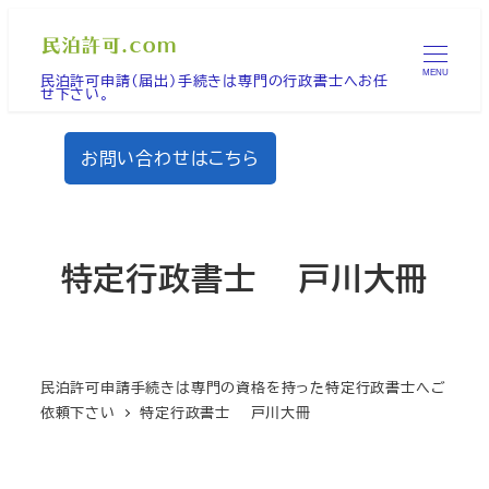
メ
イ
MENU
民泊許可申請（届出）手続きは専門の行政書士へお任
ン
せ下さい。
コ
ン
お問い合わせはこちら
テ
ン
ツ
へ
特定行政書士 戸川大冊
移
動
民泊許可申請手続きは専門の資格を持った特定行政書士へご
依頼下さい
特定行政書士 戸川大冊