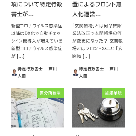
項について特定行政
置によるフロント無
書士が…
人化運営…
新型コロナウイルス感染症
「玄関帳場」とは何？旅館
以降はDX化で自動チェッ
業法改正で玄関帳場の何
クイン機導入が増えている
が変更になった？ 玄関帳
新型コロナウイルス感染症
場とはフロントのこと 「玄
が […]
関帳 […]
特定行政書士 戸川
特定行政書士 戸川
大冊
大冊
区分所有法
旅館業法