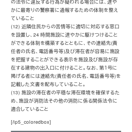
の法令に違反する行為が疑われる場合には、速や
かに最寄りの警察署に通報するための体制を整え
ていること
(12) 近隣住民からの苦情等に適切に対応する窓口
を設置し、24 時間施設に速やかに駆けつけること
ができる体制を構築するとともに、その連絡先(責
任者の氏名、電話番号等)及び滞在者が容易に施設
を把握することができる表示を施設及び施設が存
在する建物の出入口に付けること。なお、第１号に
掲げる者には連絡先(責任者の氏名、電話番号等)を
記載した文書を配布していること。
(13) 施設の滞在者の平穏な滞在環境を確保するた
め、施設が消防法その他の消防に係る関係法令に
適合していること
[/ip5_coloredbox]