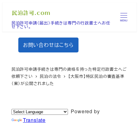
メ
イ
MENU
民泊許可申請（届出）手続きは専門の行政書士へお任
ン
せ下さい。
コ
ン
お問い合わせはこちら
テ
ン
ツ
民泊許可申請手続きは専門の資格を持った特定行政書士へご
へ
依頼下さい
民泊の法令
【大阪市】特区民泊の審査基準
（案）が公開されました
移
動
Powered by
Translate