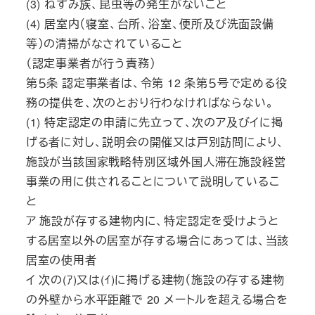
(3) ねずみ族、昆虫等の発生がないこと
(4) 居室内（寝室、台所、浴室、便所及び洗面設備
等）の清掃がなされていること
（認定事業者が行う責務）
第５条 認定事業者は、令第 12 条第５号で定める役
務の提供を、次のとおり行わなければならない。
(1) 特定認定の申請に先立って、次のア及びイに掲
げる者に対し、説明会の開催又は戸別訪問により、
施設が当該国家戦略特別区域外国人滞在施設経営
事業の用に供されることについて説明しているこ
と
ア 施設が存する建物内に、特定認定を受けようと
する居室以外の居室が存する場合にあっては、当該
居室の使用者
イ 次の(ｱ)又は(ｲ)に掲げる建物（施設の存する建物
の外壁から水平距離で 20 メートルを超える場合を