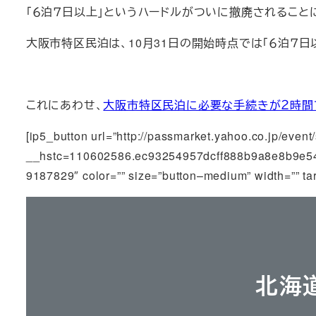
「６泊７日以上」というハードルがついに撤廃されること
大阪市特区民泊は、10月31日の開始時点では「６泊７
これにあわせ、
大阪市特区民泊に必要な手続きが２時間
[ip5_button url=”http://passmarket.yahoo.co.jp/even
__hstc=110602586.ec93254957dcff888b9a8e8b9e5
9187829″ color=”” size=”button–medium” width=”
北海