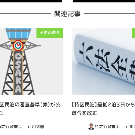
関連記事
民泊の法令
特区民泊の審査基準（案）が公
【特区民泊】最低２泊３日か
た
政令を改正
特定行政書士 戸川大冊
特定行政書士 戸川