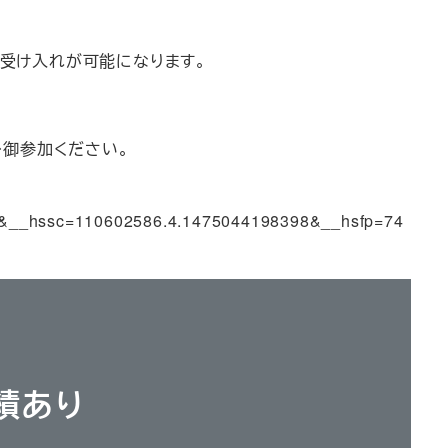
の受け入れが可能になります。
ひ御参加ください。
4&__hssc=110602586.4.1475044198398&__hsfp=74
績あり