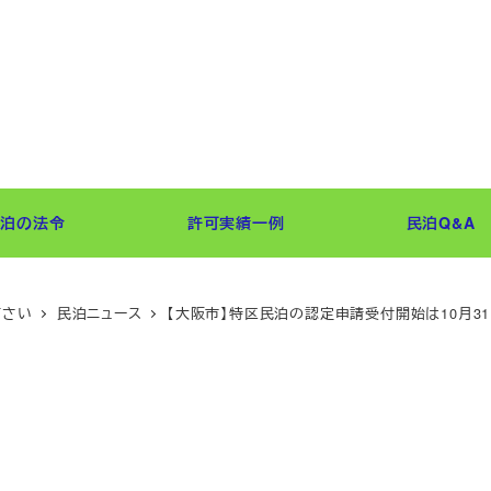
民泊の法令
許可実績一例
民泊Q&A
下さい
民泊ニュース
【大阪市】特区民泊の認定申請受付開始は10月3