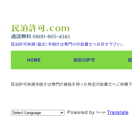
メ
イ
ン
コ
ン
民泊許可申請（届出）手続きは専門の行政書士へお任せ下さい。
テ
ン
HOME
民泊の許可
ツ
へ
移
民泊許可申請手続きは専門の資格を持った特定行政書士へご依頼
動
Powered by
Translate