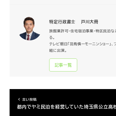
特定行政書士 戸川大冊
旅館業許可・住宅宿泊事業・特区民泊な
る。
テレビ朝日「羽鳥慎一モーニンショー」、フ
組に出演。
記事一覧
古い投稿
都内でヤミ民泊を経営していた埼玉県公立高