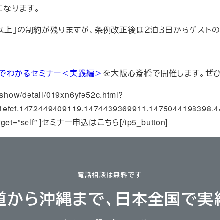
になります。
日以上」の制約が残りますが、条例改正後は２泊３日からゲスト
でわかるセミナー＜実践編＞
を大阪心斎橋で開催します。ぜ
t/show/detail/019xn6yfe52c.html?
4efcf.1472449409119.1474439369911.1475044198398.
” target=”self” ]セミナー申込はこちら[/ip5_button]
電話相談は無料です
道から沖縄まで、日本全国で実