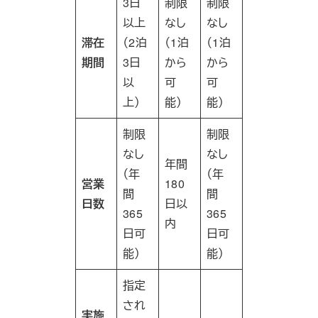
3日
制限
制限
以上
なし
なし
滞在
（2泊
（1泊
（1泊
期間
3日
から
から
以
可
可
上）
能）
能）
制限
制限
なし
なし
年間
（年
（年
営業
180
間
間
日数
日以
365
365
内
日可
日可
能）
能）
指定
され
実施