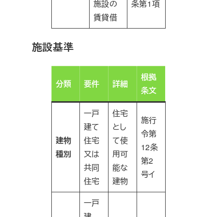
施設の
条第1項
賃貸借
施設基準
根拠
分類
要件
詳細
条文
一戸
住宅
施行
建て
とし
令第
建物
住宅
て使
12条
種別
又は
用可
第2
共同
能な
号イ
住宅
建物
一戸
建