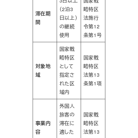
3日以上
国家戦
（2泊3
略特区
滞在期
日以上）
法施行
間
の継続
令第12
使用
条第1号
国家戦
略特区
国家戦
対象地
として
略特区
域
指定さ
法第13
れた区
条第1項
域内
外国人
旅客の
国家戦
事業内
滞在に
略特区
容
適した
法第13