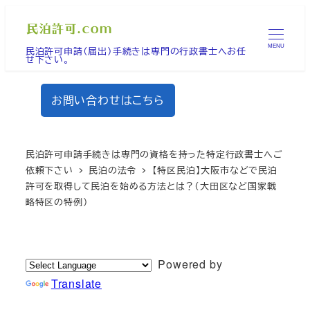
メ
イ
MENU
民泊許可申請（届出）手続きは専門の行政書士へお任
ン
せ下さい。
コ
ン
お問い合わせはこちら
テ
ン
ツ
民泊許可申請手続きは専門の資格を持った特定行政書士へご
へ
依頼下さい
民泊の法令
【特区民泊】大阪市などで民泊
許可を取得して民泊を始める方法とは？（大田区など国家戦
移
略特区の特例）
動
Powered by
Translate