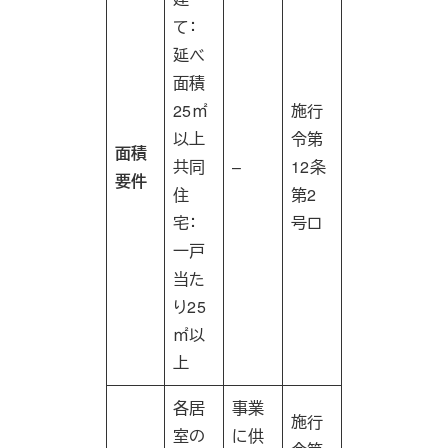
て：
延べ
面積
25㎡
施行
以上
令第
面積
共同
–
12条
要件
住
第2
宅：
号ロ
一戸
当た
り25
㎡以
上
各居
事業
施行
室の
に供