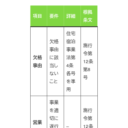
根拠
項目
要件
詳細
条文
住宅
欠格
宿泊
施行
事由
事業
令第
欠格
に該
法第
12条
事由
当し
4条
第8
ない
各号
号
こと
を準
用
事業
を適
施行
切に
令第
営業
遂行
–
12条