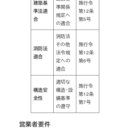
建築基
施行令
準関係
準法適
第12条
規定へ
合
第5号
の適合
消防法
その他
施行令
消防法
法令規
第12条
適合
定への
第6号
適合
適切な
施行令
構造安
構造・設
第12条
全性
備基準
第7号
の遵守
営業者要件