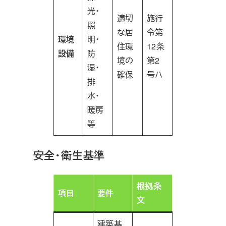
光・
適切
施行
照
な居
令第
環境
明・
住環
12条
設備
防
境の
第2
湿・
確保
号ハ
排
水・
暖房
等
安全・衛生基準
根拠条
項目
要件
文
建築基