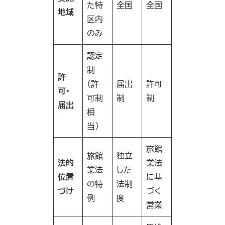
た特
全国
全国
地域
区内
のみ
認定
制
許
（許
届出
許可
可・
可制
制
制
届出
相
当）
旅館
旅館
独立
法的
業法
業法
した
位置
に基
の特
法制
づけ
づく
例
度
営業