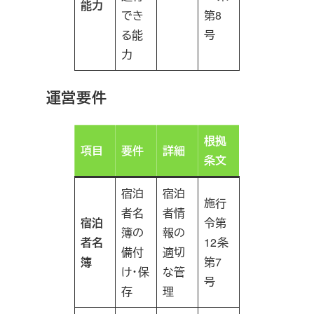
能力
でき
第8
る能
号
力
運営要件
根拠
項目
要件
詳細
条文
宿泊
宿泊
施行
者名
者情
宿泊
令第
簿の
報の
者名
12条
備付
適切
簿
第7
け・保
な管
号
存
理