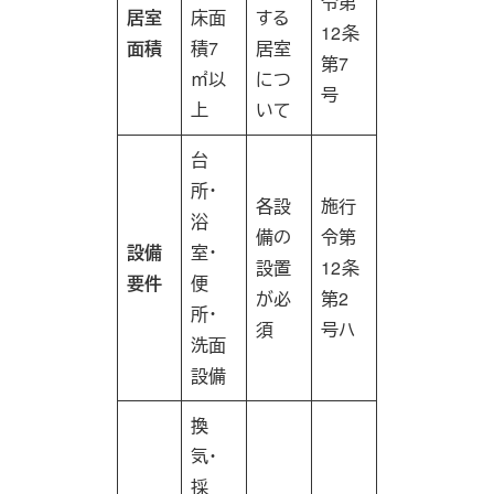
令第
居室
床面
する
12条
面積
積7
居室
第7
㎡以
につ
号
上
いて
台
所・
各設
施行
浴
備の
令第
設備
室・
設置
12条
要件
便
が必
第2
所・
須
号ハ
洗面
設備
換
気・
採