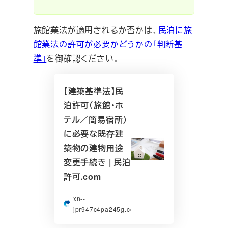
旅館業法が適用されるか否かは、
民泊に旅
館業法の許可が必要かどうかの「判断基
準」
を御確認ください。
【建築基準法】民
泊許可（旅館・ホ
テル／簡易宿所）
に必要な既存建
築物の建物用途
変更手続き | 民泊
許可.com
xn--
jpr947c4pa245g.com