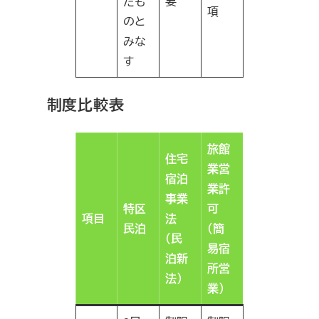
たも
要
項
のと
みな
す
制度比較表
旅館
住宅
業営
宿泊
業許
事業
特区
可
項目
法
民泊
（簡
（民
易宿
泊新
所営
法）
業）