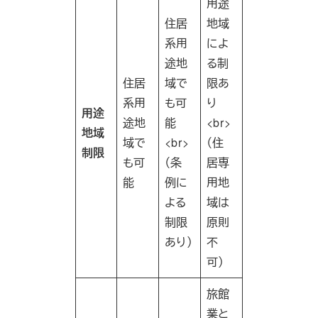
用途
住居
地域
系用
によ
途地
る制
住居
域で
限あ
系用
も可
り
用途
途地
能
<br>
地域
域で
<br>
（住
制限
も可
（条
居専
能
例に
用地
よる
域は
制限
原則
あり）
不
可）
旅館
業と