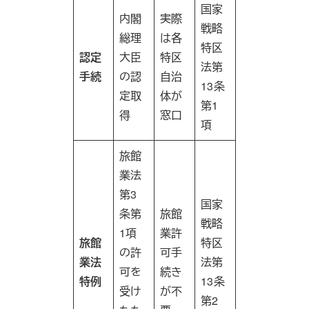
国家
内閣
実際
戦略
総理
は各
特区
認定
大臣
特区
法第
手続
の認
自治
13条
定取
体が
第1
得
窓口
項
旅館
業法
第3
国家
条第
旅館
戦略
1項
業許
旅館
特区
の許
可手
業法
法第
可を
続き
特例
13条
受け
が不
第2