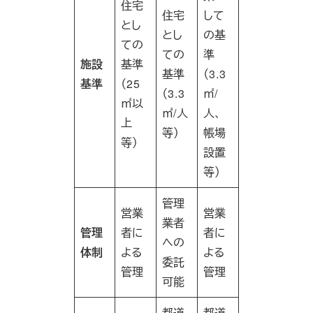
住宅
住宅
して
とし
とし
の基
ての
ての
準
施設
基準
基準
（3.3
基準
（25
（3.3
㎡/
㎡以
㎡/人
人、
上
等）
帳場
等）
設置
等）
管理
営業
営業
業者
管理
者に
者に
への
体制
よる
よる
委託
管理
管理
可能
都道
都道