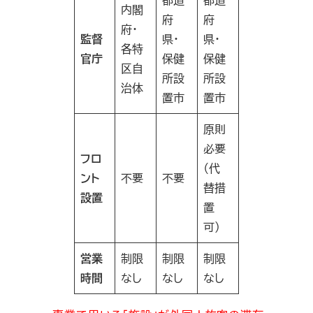
内閣
府
府
府・
監督
県・
県・
各特
官庁
保健
保健
区自
所設
所設
治体
置市
置市
原則
必要
フロ
（代
ント
不要
不要
替措
設置
置
可）
営業
制限
制限
制限
時間
なし
なし
なし