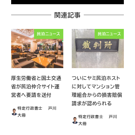
関連記事
民泊ニュース
民泊ニュース
厚生労働省と国土交通
ついにヤミ民泊ホスト
省が民泊仲介サイト運
に対してマンション管
営者へ要請を送付
理組合からの損害賠償
請求が認められる
特定行政書士 戸川
大冊
特定行政書士 戸川
大冊