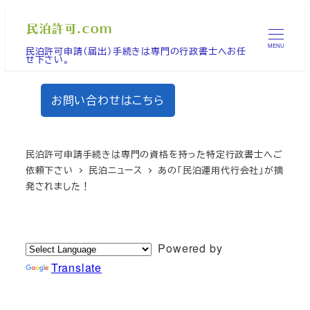
メ
イ
MENU
民泊許可申請（届出）手続きは専門の行政書士へお任
ン
せ下さい。
コ
ン
お問い合わせはこちら
テ
ン
ツ
民泊許可申請手続きは専門の資格を持った特定行政書士へご
へ
依頼下さい
民泊ニュース
あの「民泊運用代行会社」が摘
発されました！
移
動
Powered by
Translate