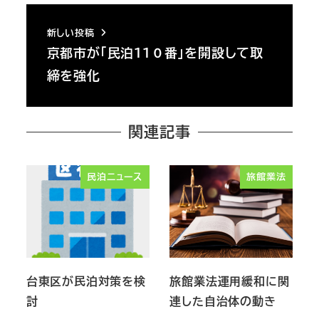
新しい投稿
京都市が「民泊１１０番」を開設して取
締を強化
関連記事
民泊ニュース
旅館業法
台東区が民泊対策を検
旅館業法運用緩和に関
討
連した自治体の動き