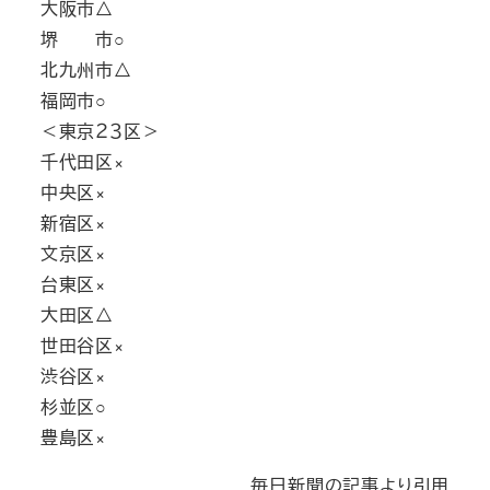
大阪市△
堺 市○
北九州市△
福岡市○
＜東京２３区＞
千代田区×
中央区×
新宿区×
文京区×
台東区×
大田区△
世田谷区×
渋谷区×
杉並区○
豊島区×
毎日新聞の記事より引用