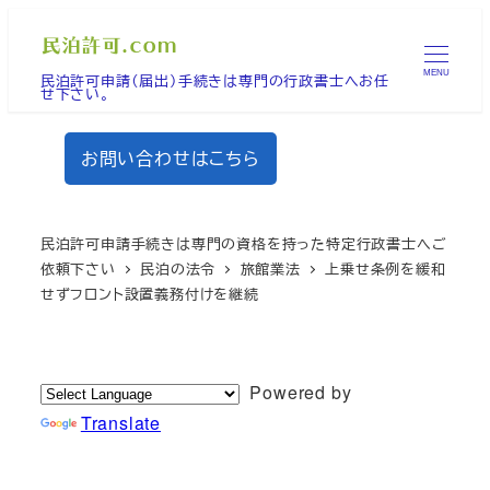
メ
イ
MENU
民泊許可申請（届出）手続きは専門の行政書士へお任
ン
せ下さい。
コ
ン
お問い合わせはこちら
テ
ン
ツ
民泊許可申請手続きは専門の資格を持った特定行政書士へご
へ
依頼下さい
民泊の法令
旅館業法
上乗せ条例を緩和
せずフロント設置義務付けを継続
移
動
Powered by
Translate