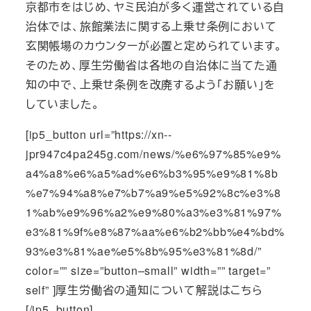
京都市をはじめ、ヤミ民泊が多く運営されている自
治体では、旅館業法に関する上乗せ条例において
玄関帳場のカウンターが必置と定められています。
そのため、厚生労働省は各地の自治体に当てた通
知の中で、上乗せ条例を改廃するよう「お願い」を
していました。
[ip5_button url=”https://xn--
jpr947c4pa245g.com/news/%e6%97%85%e9%
a4%a8%e6%a5%ad%e6%b3%95%e9%81%8b
%e7%94%a8%e7%b7%a9%e5%92%8c%e3%8
1%ab%e9%96%a2%e9%80%a3%e3%81%97%
e3%81%9f%e8%87%aa%e6%b2%bb%e4%bd%
93%e3%81%ae%e5%8b%95%e3%81%8d/”
color=”” size=”button–small” width=”” target=”
self” ]厚生労働省の通知について解説はこちら
[/ip5_button]