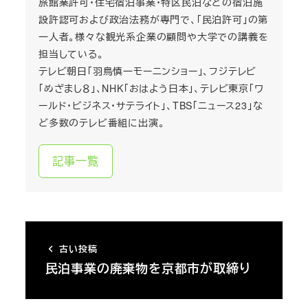
旅館業許可・住宅宿泊事業・特区民泊などの宿泊施
設許認可および政治法務が専門で、「民泊許可」の第
一人者。様々な観光系企業の顧問や大学での講義を
担当している。
テレビ朝日「羽鳥慎一モーニンショー」、フジテレビ
「めざまし８」、NHK「おはよう日本」、テレビ東京「ワ
ールド・ビジネス・サテライト」、TBS「ニュース23」な
ど多数のテレビ番組に出演。
記事一覧
古い投稿
民泊事業の廃棄物を京都市が取締り