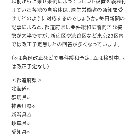
以前から上乗せ条例によってフロント設置を義務付
けていた各地の自治体は、厚生労働省の通知を受
けてどのように対応するのでしょうか。毎日新聞の
記事によると、都道府県は要件緩和に前向きな姿
勢が大半ですが、新宿区や渋谷区など東京23区内
では改正予定無しとの回答が多くなっています。
（○は条例改正などで要件緩和予定、△は検討中、×
は改正予定なし）
＜都道府県＞
北海道○
群馬県○
神奈川県○
新潟県△
岐阜県○
愛知県○