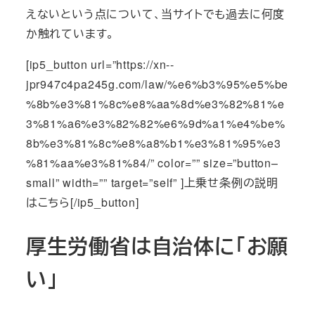
えないという点について、当サイトでも過去に何度
か触れています。
[ip5_button url=”https://xn--
jpr947c4pa245g.com/law/%e6%b3%95%e5%be
%8b%e3%81%8c%e8%aa%8d%e3%82%81%e
3%81%a6%e3%82%82%e6%9d%a1%e4%be%
8b%e3%81%8c%e8%a8%b1%e3%81%95%e3
%81%aa%e3%81%84/” color=”” size=”button–
small” width=”” target=”self” ]上乗せ条例の説明
はこちら[/ip5_button]
厚生労働省は自治体に「お願
い」