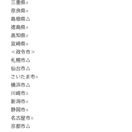
三重県○
奈良県○
島根県△
徳島県○
高知県○
宮崎県○
＜政令市＞
札幌市△
仙台市△
さいたま市○
横浜市△
川崎市○
新潟市○
静岡市○
名古屋市○
京都市△