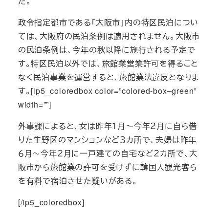
た。
政令指定都市である「大阪市」内の特区民泊につい
ては、大阪府の民泊条例は適用されません。大阪市
の民泊条例は、今年の秋以降に施行される予定で
す。特区民泊以外では、旅館業営業許可を得ること
なく民泊事業を運営すると、旅館業法違反となりま
す。[ip5_coloredbox color=”colored-box–green”
width=””]
外事課によると、女は昨年１月～今年２月に自ら借
りた生野区のマンションなど３カ所で、夫婦は昨年
６月～今年２月に一戸建ての自宅など２カ所で、大
阪市から旅館業の許可を受けずに韓国人観光客ら
を有料で宿泊させた疑いがある。
[/ip5_coloredbox]