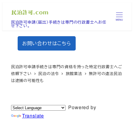
メ
イ
MENU
民泊許可申請（届出）手続きは専門の行政書士へお任
ン
せ下さい。
コ
ン
お問い合わせはこちら
テ
ン
ツ
民泊許可申請手続きは専門の資格を持った特定行政書士へご
へ
依頼下さい
民泊の法令
旅館業法
無許可の違法民泊
は逮捕の可能性も
移
動
Powered by
Translate