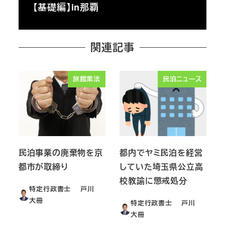
【基礎編】in那覇
関連記事
旅館業法
民泊ニュース
民泊事業の廃棄物を京
都内でヤミ民泊を経営
都市が取締り
していた埼玉県公立高
校教諭に懲戒処分
特定行政書士 戸川
大冊
特定行政書士 戸川
大冊