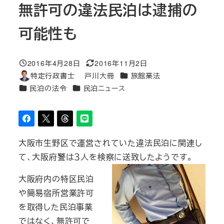
無許可の違法民泊は逮捕の
可能性も
2016年4月28日
2016年11月2日
投稿日
更新日
カテゴリー
特定行政書士 戸川大冊
旅館業法
著
カテゴリー
カテゴリー
民泊の法令
民泊ニュース
者
大阪市生野区で運営されていた違法民泊に関連し
て、大阪府警は３人を検察に送致したようです。
大阪府内の特区民泊
や簡易宿所営業許可
を取得した民泊事業
ではなく、無許可で